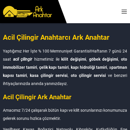
Acil Çilingir Anahtarcı Ark Anahtar
Yaptığımız Her İşte % 100 Memnuniyet Garantisi!
Haftanın 7 günü 24
saat
acil çilingir
hizmetimiz ile
kilit değişimi
,
göbek değişimi
,
oto
immobilizer tamiri
,
çelik kapı tamiri
,
kapı hidroliği tamiri
, a
partman
kapısı tamiri
,
kasa çilingir servisi
,
oto çilingir servisi
ve benzeri
ihtiyaçlarınızda anında yanınızdayız.
Acil Çilingir Ark Anahtar
Amacımız 7/24 çalışarak bütün kapı ve kilit sorunlarınızı konumunuza
gelerek sorunu hızlıca çözmektir.
Yeşilbayır, Kayaş, Boğaziçi, Natoyolu, Kıbrısköy, Kutludüğün, Ege