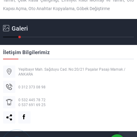
Kapısı Açma, Oto Anahtar Kopyalama, Göbek Değiştirme
Galeri
İletişim Bilgilerimiz
Yeşilbayır Mah. Sağduyu Cad. No:20/21 Paşalar Pasajı Mamak /
ANKARA
Müşteri Temsilcisi
0 312 373 08 98
0 532 445 78 72
0 537 691 69 25
Cevap Yaz