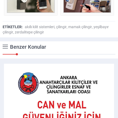
ETİKETLER:
akıllı kilit sistemleri
,
çilingir
,
mamak çilingir
,
yeşilbayır
çilingir
,
zerdalitepe çilingir
Benzer Konular