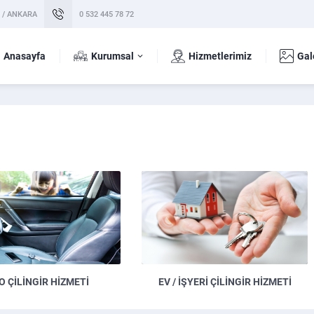
k / ANKARA
0 532 445 78 72
Anasayfa
Kurumsal
Hizmetlerimiz
Gal
O ÇILINGIR HIZMETI
EV / İŞYERI ÇILINGIR HIZMETI