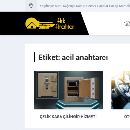
Yeşilbayır Mah. Sağduyu Cad. No:20/21 Paşalar Pasajı Mama
Etiket:
acil anahtarcı
ÇELIK KASA ÇILINGIR HIZMETI
OT