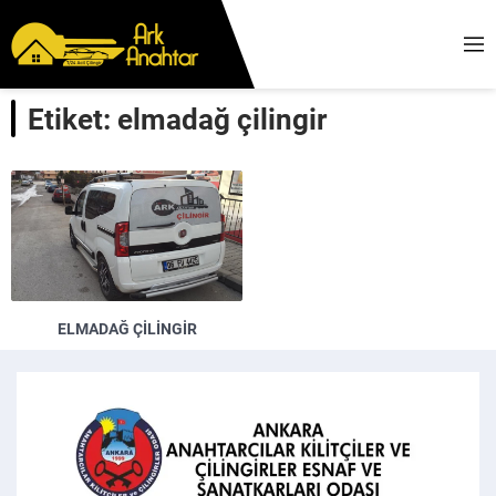
Etiket:
elmadağ çilingir
ELMADAĞ ÇILINGIR