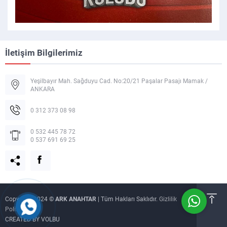
İletişim Bilgilerimiz
Yeşilbayır Mah. Sağduyu Cad. No:20/21 Paşalar Pasajı Mamak /
ANKARA
Müşteri Temsilcisi
0 312 373 08 98
0 532 445 78 72
0 537 691 69 25
Cevap Yaz
Copyright 2024 ©
ARK ANAHTAR
| Tüm Hakları Saklıdır.
Gizlilik
Politikası
CREATED BY VOLBU